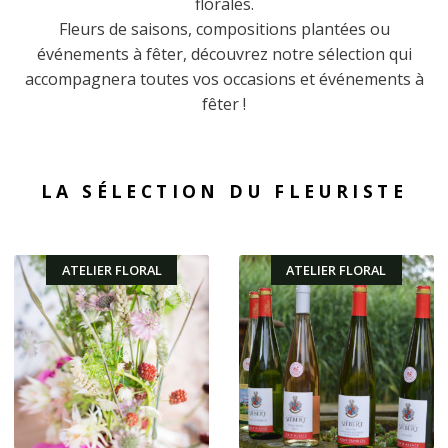
florales.
Nos réalisations
Fleurs de saisons, compositions plantées ou
événements à fêter, découvrez notre sélection qui
Actualités
accompagnera toutes vos occasions et événements à
fêter !
LA SÉLECTION DU FLEURISTE
ATELIER FLORAL
ATELIER FLORAL
Cours en
collaboration
avec le domaine
Bouquet test ... la
Siebert, sur le
note va être