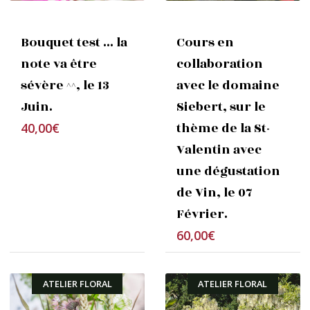
thème de la St-
sévère ^^, le 13
Valentin avec
Juin.
Bouquet test ... la
Cours en
une dégustation
note va être
collaboration
de Vin, le 07
sévère ^^, le 13
avec le domaine
Février.
Juin.
Siebert, sur le
thème de la St-
40,00
€
Valentin avec
une dégustation
de Vin, le 07
Février.
60,00
€
ATELIER FLORAL
ATELIER FLORAL