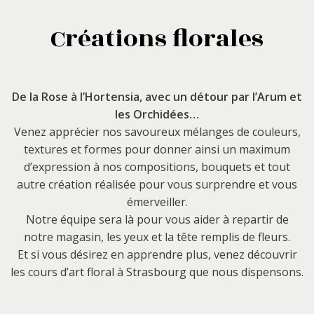
Composition piquée
Créations florales
Plantes
Accessoires
De la Rose à l’Hortensia, avec un détour par l’Arum et
Idées cadeaux
les Orchidées…
Heuber & cie
Venez apprécier nos savoureux mélanges de couleurs,
textures et formes pour donner ainsi un maximum
Notre savoir-faire
d’expression à nos compositions, bouquets et tout
autre création réalisée pour vous surprendre et vous
Atelier floral
émerveiller.
Décors et vitrines
Notre équipe sera là pour vous aider à repartir de
notre magasin, les yeux et la tête remplis de fleurs.
Entretien des plantes
Et si vous désirez en apprendre plus, venez découvrir
les cours d’art floral à Strasbourg que nous dispensons.
Votre mariage sur-mesure
Créations florales