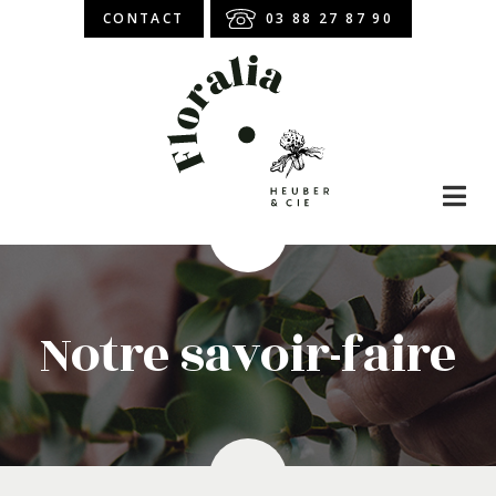
CONTACT
03 88 27 87 90
Boutique en ligne
Abonnement
Notre savoir-faire
Atelier Floral
Bouquet de roses
Bouquet de fleurs
Roses stabilisées