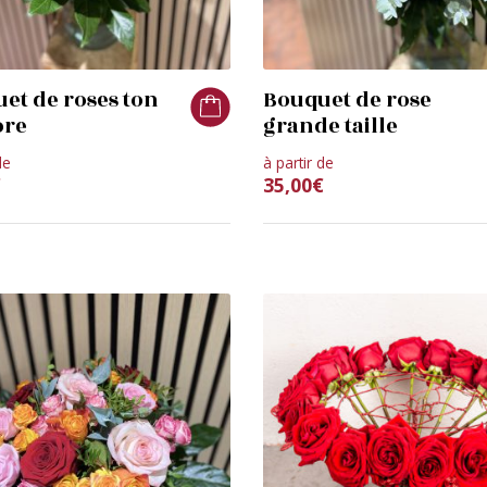
et de roses ton
Bouquet de rose
ore
grande taille
de
à partir de
€
35,00
€