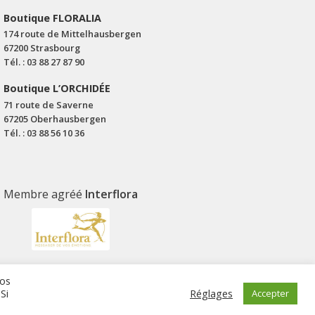
Boutique FLORALIA
174 route de Mittelhausbergen
67200 Strasbourg
Tél. : 03 88 27 87 90
Boutique L’ORCHIDÉE
71 route de Saverne
67205 Oberhausbergen
Tél. : 03 88 56 10 36
Membre agréé
Interflora
nos
Si
Réglages
Accepter