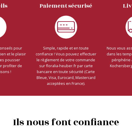
ils
Paiement sécurisé
Li
conseils pour
Simple, rapide et en toute
Nous vous ass
ien et le plaisir
confiance ! Vous pouvez effectuer
dans les temp
tes pousser
le règlement de votre commande
périphérie 
 profiter de
sur floralia-heuber.fr par carte
Kochersberg 
isons !
bancaire en toute sécurité (Carte
Bleue, Visa, Eurocard, Mastercard
acceptées en France).
Ils nous font confiance