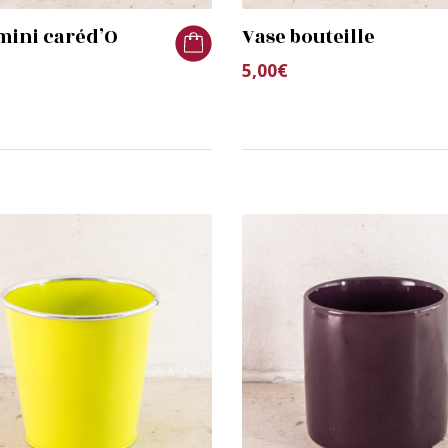
mini caréd’O
Vase bouteille
5,00
€