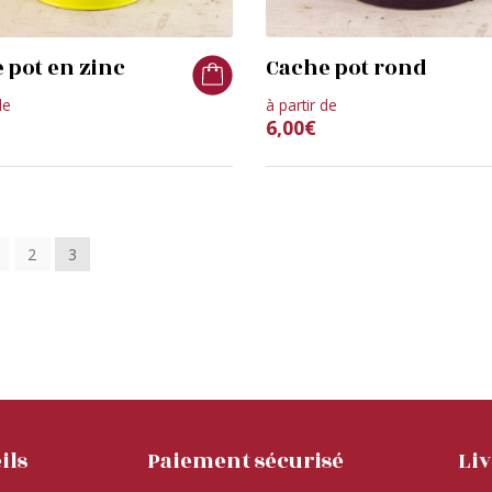
 pot en zinc
Cache pot rond
de
à partir de
6,00
€
2
3
ils
Paiement sécurisé
Li