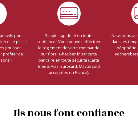
conseils pour
Simple, rapide et en toute
Nous vous ass
ien et le plaisir
confiance ! Vous pouvez effectuer
dans les temp
tes pousser
le règlement de votre commande
périphérie 
 profiter de
sur floralia-heuber.fr par carte
Kochersberg 
isons !
bancaire en toute sécurité (Carte
Bleue, Visa, Eurocard, Mastercard
acceptées en France).
Ils nous font confiance