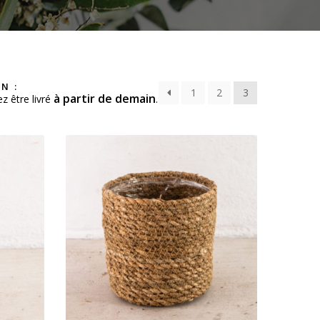
N :
1
2
3
à partir de demain
z être livré
.