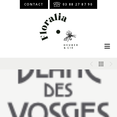
CONTACT
03 88 27 87 90
Boutique en ligne
Abonnement
Atelier Floral
Bouquet de roses
Bouquet de fleurs
Roses stabilisées