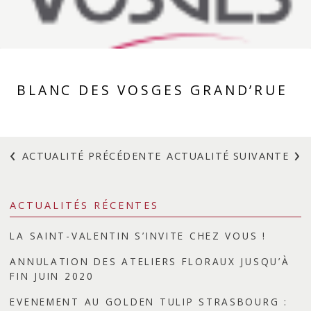
Composition piquée
Plantes
Accessoires
BLANC DES VOSGES GRAND’RUE
Idées cadeaux
Heuber & cie
ACTUALITÉ PRÉCÉDENTE
ACTUALITÉ SUIVANTE
Notre savoir-faire
Atelier floral
ACTUALITÉS RÉCENTES
Décors et vitrines
LA SAINT-VALENTIN S’INVITE CHEZ VOUS !
Entretien des plantes
ANNULATION DES ATELIERS FLORAUX JUSQU’À
Votre mariage sur-mesure
FIN JUIN 2020
Créations florales
EVENEMENT AU GOLDEN TULIP STRASBOURG :