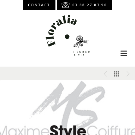
CONTACT
03 88 27 87 90
Boutique en ligne
Abonnement
Atelier Floral
Bouquet de roses
Bouquet de fleurs
Roses stabilisées