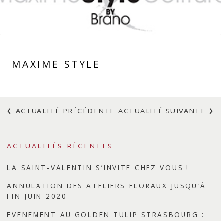
Composition piquée
Plantes
Accessoires
MAXIME STYLE
Idées cadeaux
Heuber & cie
ACTUALITÉ PRÉCÉDENTE
ACTUALITÉ SUIVANTE
Notre savoir-faire
Atelier floral
ACTUALITÉS RÉCENTES
Décors et vitrines
LA SAINT-VALENTIN S’INVITE CHEZ VOUS !
Entretien des plantes
ANNULATION DES ATELIERS FLORAUX JUSQU’À
Votre mariage sur-mesure
FIN JUIN 2020
Créations florales
EVENEMENT AU GOLDEN TULIP STRASBOURG :