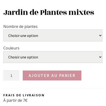
Nos réalisations
Jardin de Plantes mixtes
Actualités
Nombre de plantes
Couleurs
quantité
AJOUTER AU PANIER
de
Jardin
de
FRAIS DE LIVRAISON
Plantes
À partir de 7€
mixtes