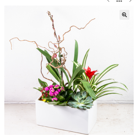
Composition piquée
Plantes
Accessoires
Idées cadeaux
Heuber & cie
Notre savoir-faire
Atelier floral
Décors et vitrines
Entretien des plantes
Votre mariage sur-mesure
Créations florales