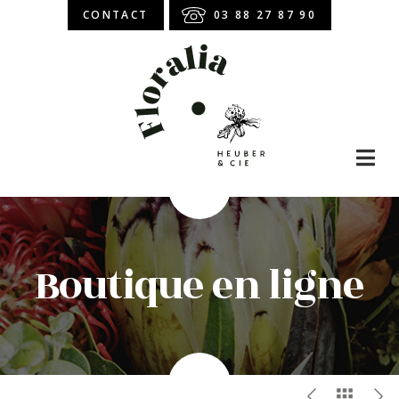
CONTACT
03 88 27 87 90
Boutique en ligne
Abonnement
Boutique en ligne
Atelier Floral
Bouquet de roses
Bouquet de fleurs
Roses stabilisées