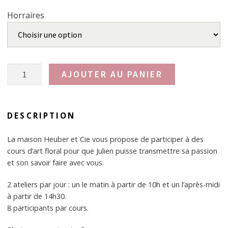
Nos réalisations
Horraires
Actualités
quantité
AJOUTER AU PANIER
de
On
fait
DESCRIPTION
ce
qu'il
La maison Heuber et Cie vous propose de participer à des
nous
cours d’art floral pour que Julien puisse transmettre sa passion
plait,
et son savoir faire avec vous.
le
16
2 ateliers par jour : un le matin à partir de 10h et un l’après-midi
Mai.
à partir de 14h30.
8 participants par cours.