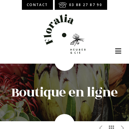
CONTACT
03 88 27 87 90
Boutique en ligne
Abonnement
Boutique en ligne
Atelier Floral
Bouquet de roses
Bouquet de fleurs
Roses stabilisées